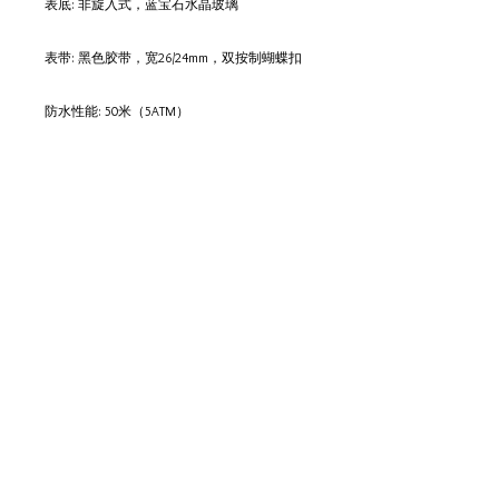
表底: 非旋入式，蓝宝石水晶玻璃
表带: 黑色胶带，宽26/24mm，双按制蝴蝶扣
防水性能: 50米（5ATM）
全球限量：200只
产地: 中国·深圳
保修期限: 两年
​腕表
阿斯玛拉系列
特拉蒙系列
极限赛车手系列​
火山系列​