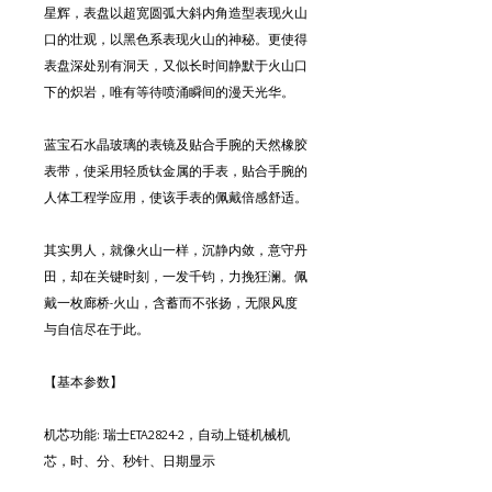
星辉，表盘以超宽圆弧大斜内角造型表现火山
口的壮观，以黑色系表现火山的神秘。更使得
表盘深处别有洞天，又似长时间静默于火山口
下的炽岩，唯有等待喷涌瞬间的漫天光华。
蓝宝石水晶玻璃的表镜及贴合手腕的天然橡胶
表带，使采用轻质钛金属的手表，贴合手腕的
人体工程学应用，使该手表的佩戴倍感舒适。
其实男人，就像火山一样，沉静内敛，意守丹
田，却在关键时刻，一发千钧，力挽狂澜。佩
戴一枚廊桥-火山，含蓄而不张扬，无限风度
与自信尽在于此。
【基本参数】
机芯功能: 瑞士ETA2824-2，自动上链机械机
芯，时、分、秒针、日期显示