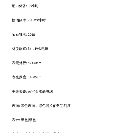
动力储备: 38小时
摆动频率: 28,800/小时
宝石轴承: 25钻
材质款式: 钛，PVD电镀
表壳外径: 42.00mm
表壳厚度: 14.70mm
手表表镜: 蓝宝石水晶玻璃
表面: 黑色表面，绿色阿拉伯数字刻度
表针: 黑色/绿色