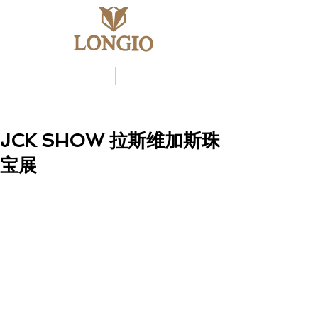
ENG
中文
JCK SHOW 拉斯维加斯珠
宝展
    JCK SHOW（“JCK拉斯维加斯珠宝展”
JCK Las Vegas）已于2014年5月27日-6月
2日在美国拉斯维加斯举行。LONGIO廊桥
携2014新品推出麦秆镶嵌工艺“廊桥-阿
斯马拉-草原之王”以及“米长虹时间艺术”
新作“空中霸主”、内画工艺腕表“四大美
女Four Beauties of ancient China”、“乾隆
神骏Qianlong’s steed”及“骏马图STEED”等