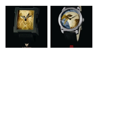
系列亮相。
    全球的珠宝行业不能错过的三大顶级
展会分别是三大顶级展会分别是JCK拉斯
维加斯（JCK Las Vegas）、维琴察、巴塞
尔（BASEL WORLD)。
    JCK拉斯维加斯（JCK Las Vegas）是每
年6月初在著名的赌城拉斯维加斯举办珠
宝行业展览，是世界规模最大、影响最
广泛的综合性珠宝行业展会。该展会始
于1991年，到今已有23年历史。每届均
有超过2500多家参展商，专业观众达到
6万多人，来自100多个国家和地区。
    JCK LasVegas珠宝展汇集了国际知名的