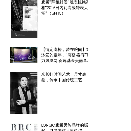
廊桥“拜相封侯”腕表惊艳亮
相“2016日内瓦高级钟表大
赏”（GPHG）
【情定廊桥，爱在腕间】重
沐爱的童年，“廊桥-春晖”助
力凤凰网-春晖基金美丽童行
慈善晚宴
米长虹时间艺术｜尺寸表
盘，传承中国传统工艺
LONGIO廊桥民族品牌的崛
起，引发奢侈品界热议