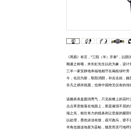
《周易》有言，“三阳（羊）开泰”，以
顺遂之称颂，米长虹先生以此为象，设计创
三羊一家安静地幸福地相守在褐枝绿叶旁
今，化旧为新，取阳消阴，补吉去凶，颇显
非凡之祺祥祝愿，也将中国绝无仅有的传
该腕表表盘圆润秀气，只见枝桠上的花叶
点点草意散落在地面上，那是顽强不屈的
瑞之兆，粗壮有力的线条则让坚挺的腿部
以处理，墨色浓淡有致，疏可跑马，密不
羊角也接连地甚为妥帖，随意而灵巧地呼