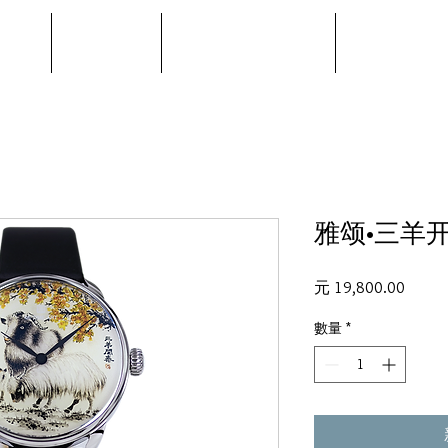
品牌
廊桥表
米长虹时间艺术
私人定制
雅颂•三羊
價
元 19,800.00
格
數量
*