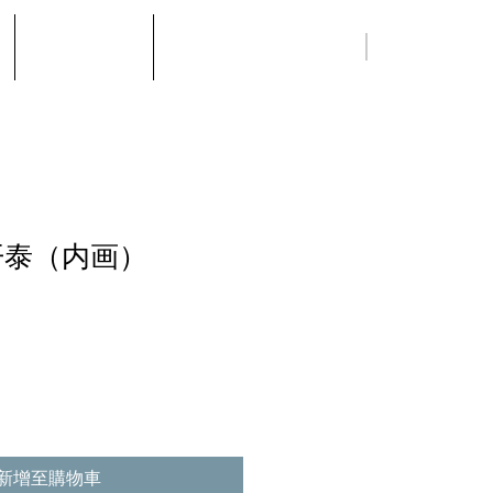
ENG
中文
最新消息
联系我们
开泰（内画）
新增至購物車