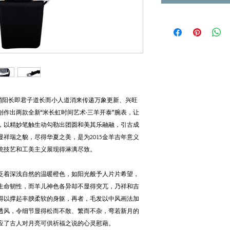
阴消阳长即君子道长而小人道消来传递万象更新、兴旺
作出两款全新“米长虹时间艺术-三羊开泰”腕表，让
，以精妙笔触生动勾勒出团圆和美其乐融融，引古成
祥瑞之貌，尽得华夏之美，是为2015金羊吉年意义
统技艺和工美主义展现得淋漓尽致。
泛着深浅自然的温暖橙色，如阳光般予人片片希望，
生命韧性，而羊儿神色各异却不显得突兀，乃祥和吉
得以撑起丰腴柔软的身躯，再者，毛发以中风画法加
透风，令细节显得松而不散、繁而不杂，弯若新月的
应了古人对月亮可供祈福之说的心灵慰藉。