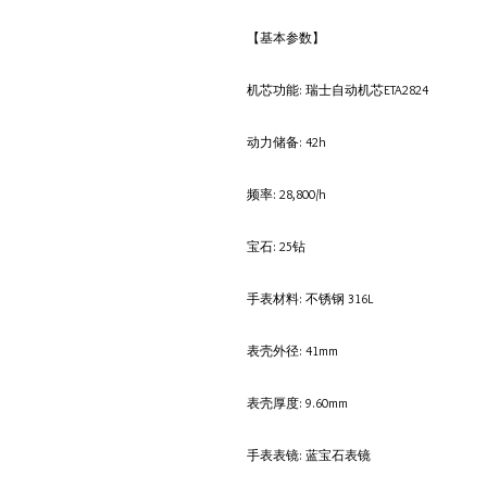
【基本参数】
机芯功能: 瑞士自动机芯ETA2824
动力储备: 42h
频率: 28,800/h
宝石: 25钻
手表材料: 不锈钢 316L
表壳外径: 41mm
表壳厚度: 9.60mm
手表表镜: 蓝宝石表镜