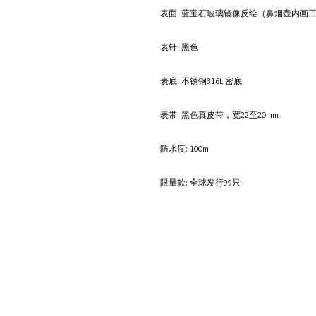
表面: 蓝宝石玻璃镜像反绘（鼻烟壶内画
表针: 黑色
表底: 不锈钢316L 密底
表带: 黑色真皮带，宽22至20mm
防水度: 100m
限量款: 全球发行99只
​腕表
阿斯玛拉系列
麦
特拉蒙系列
内
极限赛车手系列​
其