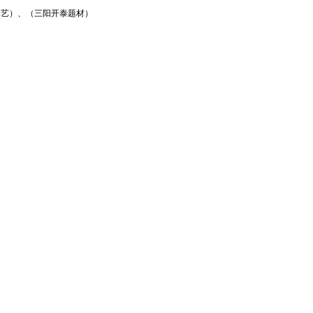
工艺）、（三阳开泰题材）
服务
品
至尊定制
关于廊
秆系列
服务承诺
设计师
画系列
保养常识
​麦秆
他系列