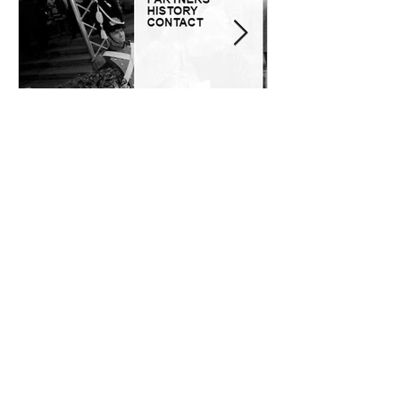
钟表界“奥斯卡”奖-----今年
廊桥“拜相封侯
GPHG参赛选手有哪些？
相“2016日
赏”（GPHG）
Recent Posts
钟表界“奥斯卡”奖-----今年GPHG参
赛选手有哪些？