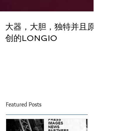
大器，大胆，独特并且原
创的LONGIO
Since the beginning of East Watch Review, I've always tried to find
unique and interesting items to write about. I'll be honest…that...
Featured Posts