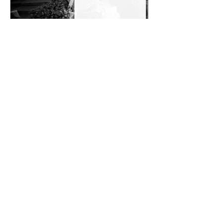
钟表界“奥斯卡”奖-----今年
廊桥“拜相封侯
GPHG参赛选手有哪些？
相“2016日
赏”（GPHG）
Recent Posts
钟表界“奥斯卡”奖-----今年GPHG参
赛选手有哪些？